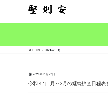
コ
ナ
ン
ビ
テ
ゲ
ン
ー
ツ
シ
へ
ョ
ス
ン
キ
に
ッ
移
HOME
2021年11月
プ
動
2021年11月22日
令和４年1月～3月の継続検査日程表